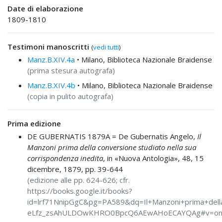
Date di elaborazione
1809-1810
Testimoni manoscritti
(
vedi tutti
)
Manz.B.XIV.4a
• Milano, Biblioteca Nazionale Braidense
(prima stesura autografa)
Manz.B.XIV.4b
• Milano, Biblioteca Nazionale Braidense
(copia in pulito autografa)
Prima edizione
DE GUBERNATIS 1879A =
De Gubernatis Angelo,
Il
Manzoni prima della conversione studiato nella sua
corrispondenza inedita
, in «Nuova Antologia», 48, 15
dicembre, 1879, pp. 39-644
(edizione alle pp. 624-626; cfr.
https://books.google.it/books?
id=lrf71NnipGgC&pg=PA589&dq=Il+Manzoni+prima+della
eLfz_zsAhULDOwKHRO0BpcQ6AEwAHoECAYQAg#v=onepa