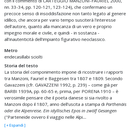
con il commento di CARTEGGIO MANZONI-FAURIEL 2000,
nn. 33-34, pp. 120-121, 123-124), che confermano un
precoce senso di insoddisfazione non tanto legato al genere
idillico, che ancora per vario tempo susciterà l'interesse
dell'autore, quanto alla mancanza di un vero e proprio
impegno morale e civile, e quindi - in sostanza -
all'inautenticità dell'impianto figurativo neoclassico.
Metro
endecasillabi sciolti
Storia del testo
La storia del componimento impone di ricostruire i rapporti
tra Manzoni, Fauriel e Baggesen tra 1807 e 1809. Secondo
Gavazzeni (cfr. GAVAZZENI 1992, p. 239) – come già per
BARBI 1939A, pp. 60-65 e, prima, per PORENA 1910 – è
verosimile pensare che il poeta danese si sia rivolto a
Manzoni dopo il 1807, anno dell’uscita a stampa di
Parthenäis
oder die Alpenreise. Ein idyllisches Epos in zwölf Gesangen
("Parteneide ovvero il viaggio nelle Alpi....
[ + Espandi ]