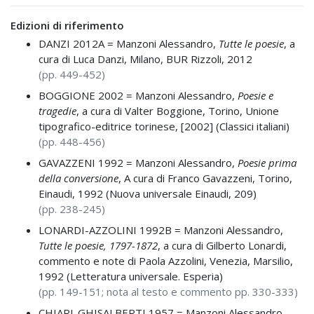
Edizioni di riferimento
DANZI 2012A =
Manzoni Alessandro,
Tutte le poesie
, a
cura di Luca Danzi, Milano, BUR Rizzoli, 2012
(pp. 449-452)
BOGGIONE 2002 =
Manzoni Alessandro,
Poesie e
tragedie
, a cura di Valter Boggione, Torino, Unione
tipografico-editrice torinese, [2002] (Classici italiani)
(pp. 448-456)
GAVAZZENI 1992 =
Manzoni Alessandro,
Poesie prima
della conversione
, A cura di Franco Gavazzeni, Torino,
Einaudi, 1992 (Nuova universale Einaudi, 209)
(pp. 238-245)
LONARDI-AZZOLINI 1992B =
Manzoni Alessandro,
Tutte le poesie, 1797-1872
, a cura di Gilberto Lonardi,
commento e note di Paola Azzolini, Venezia, Marsilio,
1992 (Letteratura universale. Esperia)
(pp. 149-151; nota al testo e commento pp. 330-333)
CHIARI-GHISALBERTI 1957 =
Manzoni Alessandro,