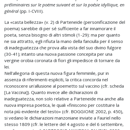
préliminaires sur le poëme suivant et sur la poésie idyllique, en
général
(pp. I-CVIII).
La «casta bellezza» (v. 2) di Parteneide (personificazione del
poema) sarebbe di per sé sufficiente a far innamorare il
poeta, senza bisogno di altri stimoli (1-29): ma per quanto
ne sia attratto, egli rifiuta la mano della fanciulla per il senso
di inadeguatezza che prova alla vista del suo divino fulgore
(30-41); intanto una nuova passione concepita per una
vergine orobia coronata di fiori gli impedisce di tornare da
lei.
Nell'allegoria di questa nuova figura femminile, pur in
assenza di riferimenti espliciti, la critica concorda nel
riconoscere un'allusione al poemetto sul vaccino (cfr. scheda
[La Vaccina]). Quanto invece alle dichiarazioni di
inadeguatezza, non solo relative a Parteneide ma anche alla
nuova impresa poetica, le quali «finiscono per costituire la
nota più evidente del testo» (cfr. BOGGIONE 2002, p. 450),
si vedano le dichiarazioni manzoniane inviate a Fauriel nello
stesso 1809 (cfr. le lettere del 4 agosto e del 6 settembre,