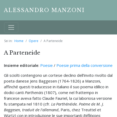
ALESSANDRO MANZONI
Sei in:
Home
Opere
A Parteneide
A Parteneide
Insieme editoriale
:
Poesie
/
Poesie prima della conversione
Gli sciolti contengono un cortese declino dell’invito rivolto dal
poeta danese Jens Baggesen (1764-1826) a Manzoni,
affinché questi traducesse in italiano il suo poema idillico in
dodici canti
Parthenäis
(1807), come nel frattempo in
francese aveva fatto Claude Fauriel, la cui laboriosa versione
fu stampata nel 1810 (cfr.
La Parthénéide. Poëme de M. J.
Baggesen, traduit de l'allemand
, Paris, chez Treuttel et
Würtz) con in introduzione le sue importanti
Réfléxions