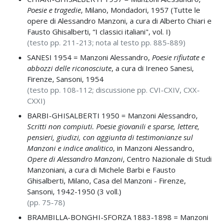
Poesie e tragedie
, Milano, Mondadori, 1957 (Tutte le
opere di Alessandro Manzoni, a cura di Alberto Chiari e
Fausto Ghisalberti, “I classici italiani", vol. I)
(testo pp. 211-213; nota al testo pp. 885-889)
SANESI 1954 =
Manzoni Alessandro,
Poesie rifiutate e
abbozzi delle riconosciute
, a cura di Ireneo Sanesi,
Firenze, Sansoni, 1954
(testo pp. 108-112; discussione pp. CVI-CXIV, CXX-
CXXI)
BARBI-GHISALBERTI 1950 =
Manzoni Alessandro,
Scritti non compiuti. Poesie giovanili e sparse, lettere,
pensieri, giudizi, con aggiunta di testimonianze sul
Manzoni e indice analitico
, in
Manzoni Alessandro,
Opere di Alessandro Manzoni
, Centro Nazionale di Studi
Manzoniani, a cura di Michele Barbi e Fausto
Ghisalberti, Milano, Casa del Manzoni - Firenze,
Sansoni, 1942-1950 (3 voll.)
(pp. 75-78)
BRAMBILLA-BONGHI-SFORZA 1883-1898 =
Manzoni