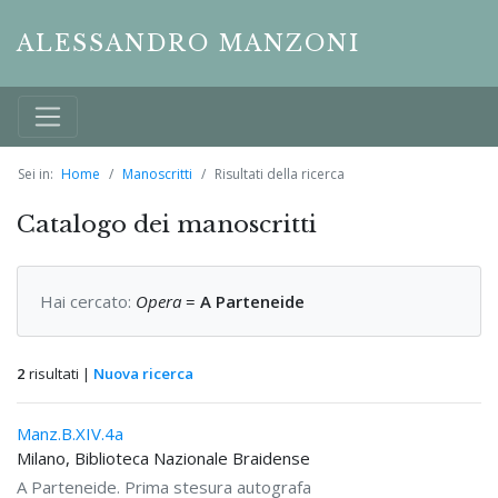
ALESSANDRO MANZONI
Sei in:
Home
Manoscritti
Risultati della ricerca
Catalogo dei manoscritti
Hai cercato:
Opera
=
A Parteneide
2
risultati |
Nuova ricerca
Manz.B.XIV.4a
Milano, Biblioteca Nazionale Braidense
A Parteneide. Prima stesura autografa