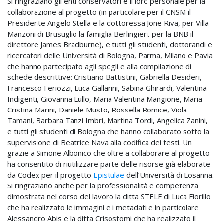
Si ringraziano gli enti conservatori e il loro personale per la
collaborazione al progetto (in particolare per il CNSM il
Presidente Angelo Stella e la dottoressa Jone Riva, per Villa
Manzoni di Brusuglio la famiglia Berlingieri, per la BNB il
direttore James Bradburne), e tutti gli studenti, dottorandi e
ricercatori delle Università di Bologna, Parma, Milano e Pavia
che hanno partecipato agli spogli e alla compilazione di
schede descrittive: Cristiano Battistini, Gabriella Desideri,
Francesco Feriozzi, Luca Gallarini, Sabina Ghirardi, Valentina
Indigenti, Giovanna Lullo, Maria Valentina Mangione, Maria
Cristina Marini, Daniele Musto, Rossella Romice, Viola
Tamani, Barbara Tanzi Imbri, Martina Tordi, Angelica Zanini,
e tutti gli studenti di Bologna che hanno collaborato sotto la
supervisione di Beatrice Nava alla codifica dei testi. Un
grazie a Simone Albonico che oltre a collaborare al progetto
ha consentito di riutilizzare parte delle risorse già elaborate
da Codex per il progetto
Epistulae
dell’Università di Losanna.
Si ringraziano anche per la professionalità e competenza
dimostrata nel corso del lavoro la ditta STELF di Luca Fiorillo
che ha realizzato le immagini e i metadati e in particolare
Alessandro Abis e la ditta Crisostomi che ha realizzato il