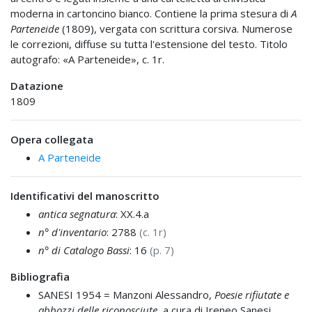
moderna in cartoncino bianco. Contiene la prima stesura di
A
Parteneide
(1809), vergata con scrittura corsiva. Numerose
le correzioni, diffuse su tutta l'estensione del testo. Titolo
autografo: «A Parteneide», c. 1r.
Datazione
1809
Opera collegata
A Parteneide
Identificativi del manoscritto
antica segnatura
: XX.4.a
n° d'inventario
: 2788
(c. 1r)
n° di Catalogo Bassi
: 16
(p. 7)
Bibliografia
SANESI 1954 =
Manzoni Alessandro,
Poesie rifiutate e
abbozzi delle riconosciute
, a cura di Ireneo Sanesi,