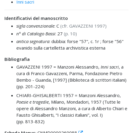
Inni sacri
Identificativi del manoscritto
sigla convenzionale
: C
(cfr. GAVAZZENI 1997)
n° di Catalogo Bassi
: 27
(p. 10)
antica segnatura
: dubbia: forse "57", c. 1r ; forse "56"
evanido sulla cartelletta archivistica esterna
Bibliografia
GAVAZZENI 1997 =
Manzoni Alessandro,
Inni sacri
, a
cura di Franco Gavazzeni, Parma, Fondazione Pietro
Bembo - Guanda, [1997] (Biblioteca di scrittori italiani)
(pp. 201-224)
CHIARI-GHISALBERTI 1957 =
Manzoni Alessandro,
Poesie e tragedie
, Milano, Mondadori, 1957 (Tutte le
opere di Alessandro Manzoni, a cura di Alberto Chiari e
Fausto Ghisalberti, “I classici italiani", vol. I)
(pp. 813-832)
Scheda Manus
: CNMD0000260088