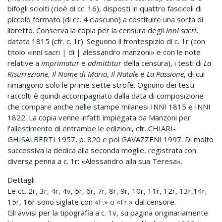
bifogli sciolti (cioè di cc. 16), disposti in quattro fascicoli di
piccolo formato (di cc. 4 ciascuno) a costituire una sorta di
libretto. Conserva la copia per la censura degli
Inni sacri
,
datata 1815 (cfr. c. 1r). Seguono il frontespizio di c. 1r (con
titolo «inni sacri | di | alessandro manzoni» e con le note
relative a
imprimatur
e
admittitur
della censura), i testi di
La
Risurrezione
,
Il Nome di Maria
,
Il Natale
e
La Passione
, di cui
rimangono solo le prime sette strofe. Ognuno dei testi
raccolti è quindi accompagnato dalla data di composizione
che compare anche nelle stampe milanesi INNI 1815 e INNI
1822. La copia venne infatti impiegata da Manzoni per
l'allestimento di entrambe le edizioni, cfr. CHIARI-
GHISALBERTI 1957, p. 820 e poi GAVAZZENI 1997. Di molto
successiva la dedica alla seconda moglie, registrata con
diversa penna a c. 1r: «Alessandro alla sua Teresa».
Dettagli
Le cc. 2r, 3r, 4r, 4v, 5r, 6r, 7r, 8r, 9r, 10r, 11r, 12r, 13r,14r,
15r, 16r sono siglate con «F.» o «Fr.» dal censore.
Gli avvisi per la tipografia a c. 1v, su pagina originariamente