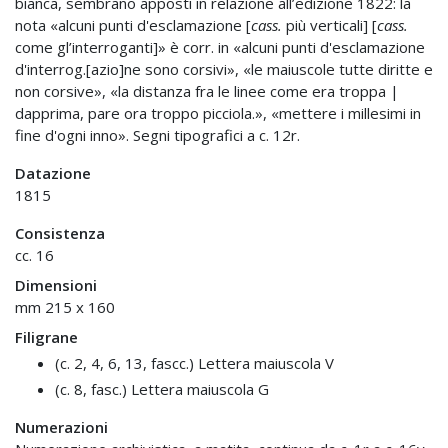
bianca, sembrano apposti in relazione all’edizione 1822: la
nota «alcuni punti d'esclamazione [
cass.
più verticali] [
cass.
come gl’interroganti]» è corr. in «alcuni punti d'esclamazione
d'interrog.[azio]ne sono corsivi», «le maiuscole tutte diritte e
non corsive», «la distanza fra le linee come era troppa |
dapprima, pare ora troppo picciola.», «mettere i millesimi in
fine d'ogni inno». Segni tipografici a c. 12r.
Datazione
1815
Consistenza
cc. 16
Dimensioni
mm 215 x 160
Filigrane
(c. 2, 4, 6, 13, fascc.) Lettera maiuscola V
(c. 8, fasc.) Lettera maiuscola G
Numerazioni