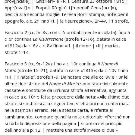
prov[inciale]. | Ghisilieri» e «R. I. Censura 23 ottobre 1815 |
Appr[ovat].o | Frapolli R[egio]. I.[mperial] Cens.[ore]»),
dedica alla seconda moglie Teresa Borri Stampa, note per il
tipografo, a c. 2r: inno «I. | la risurrezione», 2r-4v, 11 strofe.
Fascicolo 2 (cc. 5r-8v, con c. 5 probabilmente incollata): fino a
c. 6r continua
La Risurrezione
(strofe 12-16), datata in calce
«1812»; da c. 6v a c. 8v l'inno «II. | il nome | di | maria»,
strofe 1-14.
Fascicolo 3 (cc. 9r-12v): fino a c. 10r continua
Il Nome di
Maria
(strofe 15-21), datata in calce «1813»; da c. 10v l'inno
«III. | il natale”, strofe 1-9. Da notare che alle cc. 9v e 10r le
ultime due strofe del
Nome di Maria
sono state inizialmente
cassate e sostituite da un'unica strofa alternativa, aggiunta
in calce a c. 10r e fatta precedere dalla nota: «Alle ultime due
strofe si sostituisca la seguente», scelta poi non confermata
nella stampa Ferrario. Nella stessa carta, e riferita al
cambiamento, compare quindi la nota editoriale: «Perché non
si turbi la disposizione della pagina | si potrà nel principio
dell'inno alla p. 12. | mettere una strofa invece di due.»