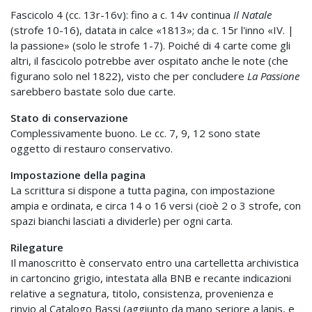
Fascicolo 4 (cc. 13r-16v): fino a c. 14v continua
Il Natale
(strofe 10-16), datata in calce «1813»; da c. 15r l'inno «IV. |
la passione» (solo le strofe 1-7). Poiché di 4 carte come gli
altri, il fascicolo potrebbe aver ospitato anche le note (che
figurano solo nel 1822), visto che per concludere
La Passione
sarebbero bastate solo due carte.
Stato di conservazione
Complessivamente buono. Le cc. 7, 9, 12 sono state
oggetto di restauro conservativo.
Impostazione della pagina
La scrittura si dispone a tutta pagina, con impostazione
ampia e ordinata, e circa 14 o 16 versi (cioè 2 o 3 strofe, con
spazi bianchi lasciati a dividerle) per ogni carta.
Rilegature
Il manoscritto è conservato entro una cartelletta archivistica
in cartoncino grigio, intestata alla BNB e recante indicazioni
relative a segnatura, titolo, consistenza, provenienza e
rinvio al Catalogo Bassi (aggiunto da mano seriore a lapis, e