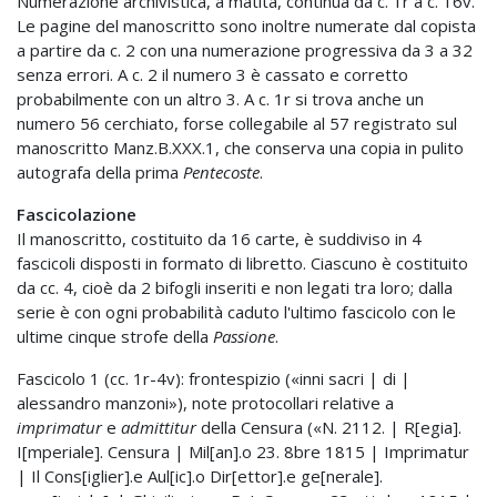
Numerazione archivistica, a matita, continua da c. 1r a c. 16v.
Le pagine del manoscritto sono inoltre numerate dal copista
a partire da c. 2 con una numerazione progressiva da 3 a 32
senza errori. A c. 2 il numero 3 è cassato e corretto
probabilmente con un altro 3. A c. 1r si trova anche un
numero 56 cerchiato, forse collegabile al 57 registrato sul
manoscritto Manz.B.XXX.1, che conserva una copia in pulito
autografa della prima
Pentecoste
.
Fascicolazione
Il manoscritto, costituito da 16 carte, è suddiviso in 4
fascicoli disposti in formato di libretto. Ciascuno è costituito
da cc. 4, cioè da 2 bifogli inseriti e non legati tra loro; dalla
serie è con ogni probabilità caduto l'ultimo fascicolo con le
ultime cinque strofe della
Passione
.
Fascicolo 1 (cc. 1r-4v): frontespizio («inni sacri | di |
alessandro manzoni»), note protocollari relative a
imprimatur
e
admittitur
della Censura («N. 2112. | R[egia].
I[mperiale]. Censura | Mil[an].o 23. 8bre 1815 | Imprimatur
| Il Cons[iglier].e Aul[ic].o Dir[ettor].e ge[nerale].