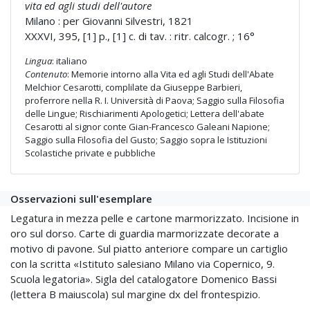
vita ed agli studi dell'autore
Milano : per Giovanni Silvestri, 1821
XXXVI, 395, [1] p., [1] c. di tav. : ritr. calcogr. ; 16°
Lingua
: italiano
Contenuto
: Memorie intorno alla Vita ed agli Studi dell'Abate
Melchior Cesarotti, complilate da Giuseppe Barbieri,
proferrore nella R. I. Università di Paova; Saggio sulla Filosofia
delle Lingue; Rischiarimenti Apologetici; Lettera dell'abate
Cesarotti al signor conte Gian-Francesco Galeani Napione;
Saggio sulla Filosofia del Gusto; Saggio sopra le Istituzioni
Scolastiche private e pubbliche
Osservazioni sull'esemplare
Legatura in mezza pelle e cartone marmorizzato. Incisione in
oro sul dorso. Carte di guardia marmorizzate decorate a
motivo di pavone. Sul piatto anteriore compare un cartiglio
con la scritta «Istituto salesiano Milano via Copernico, 9.
Scuola legatoria». Sigla del catalogatore Domenico Bassi
(lettera B maiuscola) sul margine dx del frontespizio.