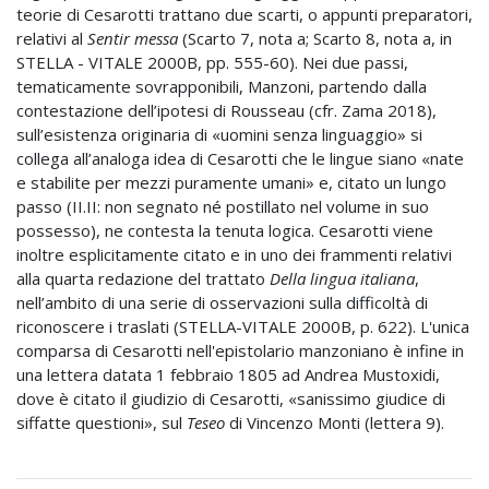
teorie di Cesarotti trattano due scarti, o appunti preparatori,
relativi al
Sentir messa
(Scarto 7, nota a; Scarto 8, nota a, in
STELLA - VITALE 2000B, pp. 555-60). Nei due passi,
tematicamente sovrapponibili, Manzoni, partendo dalla
contestazione dell’ipotesi di Rousseau (cfr. Zama 2018),
sull’esistenza originaria di «uomini senza linguaggio» si
collega all’analoga idea di Cesarotti che le lingue siano «nate
e stabilite per mezzi puramente umani» e, citato un lungo
passo (II.II: non segnato né postillato nel volume in suo
possesso), ne contesta la tenuta logica. Cesarotti viene
inoltre esplicitamente citato e in uno dei frammenti relativi
alla quarta redazione del trattato
Della lingua italiana
,
nell’ambito di una serie di osservazioni sulla difficoltà di
riconoscere i traslati (STELLA-VITALE 2000B, p. 622). L'unica
comparsa di Cesarotti nell'epistolario manzoniano è infine in
una lettera datata 1 febbraio 1805 ad Andrea Mustoxidi,
dove è citato il giudizio di Cesarotti, «sanissimo giudice di
siffatte questioni», sul
Teseo
di Vincenzo Monti (lettera 9).