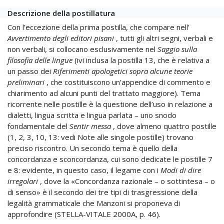
Descrizione della postillatura
Con l’eccezione della prima postilla, che compare nell’
Avvertimento degli editori pisani
, tutti gli altri segni, verbali e
non verbali, si collocano esclusivamente nel
Saggio sulla
filosofia delle lingue
(ivi inclusa la postilla 13, che è relativa a
un passo dei
Riferimenti apologetici sopra alcune teorie
preliminari
, che costituiscono un’appendice di commento e
chiarimento ad alcuni punti del trattato maggiore). Tema
ricorrente nelle postille è la questione dell’uso in relazione a
dialetti, lingua scritta e lingua parlata – uno snodo
fondamentale del
Sentir messa
, dove almeno quattro postille
(1, 2, 3, 10, 13: vedi Note alle singole postille) trovano
preciso riscontro. Un secondo tema è quello della
concordanza e sconcordanza, cui sono dedicate le postille 7
e 8: evidente, in questo caso, il legame con i
Modi di dire
irregolari
, dove la «Concordanza razionale – o sottintesa – o
di senso» è il secondo dei tre tipi di trasgressione della
legalità grammaticale che Manzoni si proponeva di
approfondire (STELLA-VITALE 2000A, p. 46).