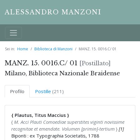
ALESSANDRO MANZONI
Sei in:
Home
Biblioteca di Manzoni
MANZ. 15. 0016.C/ 01
MANZ. 15. 0016.C/ 01
[Postillato]
Milano, Biblioteca Nazionale Braidense
Profilo
Postille
(211)
{ Plautus, Titus Maccius }
{
M. Acci Plauti Comoediae superstites viginti novissime
recognitae et emendate. Volumen [primin]-tertium
}
[1]
Biponti : ex Typographia Societatis, 1788