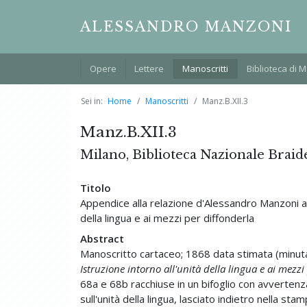
ALESSANDRO MANZONI
Opere
Lettere
Manoscritti
Biblioteca di 
Sei in:
Home
Manoscritti
Manz.B.XII.3
Manz.B.XII.3
Milano, Biblioteca Nazionale Braid
Titolo
Appendice alla relazione d'Alessandro Manzoni al S
della lingua e ai mezzi per diffonderla
Abstract
Manoscritto cartaceo; 1868 data stimata (minuta
Istruzione intorno all'unità della lingua e ai mezzi
68a e 68b racchiuse in un bifoglio con avvertenz
sull'unità della lingua, lasciato indietro nella sta