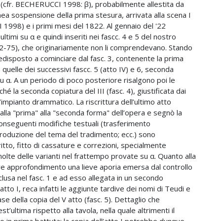
(cfr. BECHERUCCI 1998: β), probabilmente allestita da
ea sospensione della prima stesura, arrivata alla scena I
 1998) e i primi mesi del 1822. Al gennaio del '22
ltimi su α e quindi inseriti nei fascc. 4 e 5 del nostro
 72-75), che originariamente non li comprendevano. Stando
redisposto a cominciare dal fasc. 3, contenente la prima
 quelle dei successivi fascc. 5 (atto IV) e 6, seconda
 α. A un periodo di poco posteriore risalgono poi le
ché la seconda copiatura del III (fasc. 4), giustificata dai
impianto drammatico. La riscrittura dell’ultimo atto
dalla "prima" alla "seconda forma" dell’opera e segnò la
conseguenti modifiche testuali (trasferimento
troduzione del tema del tradimento; ecc.) sono
o, fitto di cassature e correzioni, specialmente
 molte delle varianti nel frattempo provate su α. Quanto alla
ore approfondimento una lieve aporia emersa dal controllo
clusa nel fasc. 1 e ad esso allegata in un secondo
tto I, reca infatti le aggiunte tardive dei nomi di Teudi e
ase della copia del V atto (fasc. 5). Dettaglio che
t’ultima rispetto alla tavola, nella quale altrimenti il
 in prima battuta; la copia dell’atto I potrebbe dunque