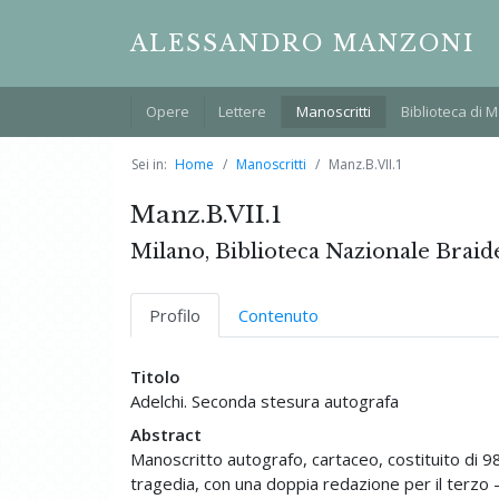
ALESSANDRO MANZONI
Opere
Lettere
Manoscritti
Biblioteca di 
Sei in:
Home
Manoscritti
Manz.B.VII.1
Manz.B.VII.1
Milano, Biblioteca Nazionale Braid
Profilo
Contenuto
Titolo
Adelchi. Seconda stesura autografa
Abstract
Manoscritto autografo, cartaceo, costituito di 98 
tragedia, con una doppia redazione per il terzo – 