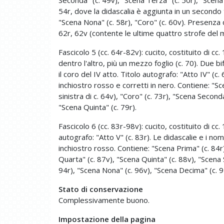
54r, dove la didascalia è aggiunta in un secondo 
"Scena Nona" (c. 58r), "Coro" (c. 60v). Presenza di
62r, 62v (contente le ultime quattro strofe del
Fascicolo 5 (cc. 64r-82v): cucito, costituito di cc.
dentro l'altro, più un mezzo foglio (c. 70). Due 
il coro del IV atto. Titolo autografo: "Atto IV" (c
inchiostro rosso e corretti in nero. Contiene: "Sce
sinistra di c. 64v), "Coro" (c. 73r), "Scena Second
"Scena Quinta" (c. 79r).
Fascicolo 6 (cc. 83r-98v): cucito, costituito di cc. 
autografo: "Atto V" (c. 83r). Le didascalie e i n
inchiostro rosso. Contiene: "Scena Prima" (c. 84r
Quarta" (c. 87v), "Scena Quinta" (c. 88v), "Scena 
94r), "Scena Nona" (c. 96v), "Scena Decima" (c. 9
Stato di conservazione
Complessivamente buono.
Impostazione della pagina