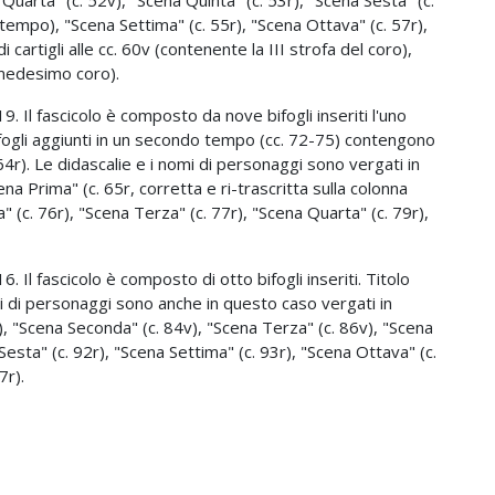
tempo), "Scena Settima" (c. 55r), "Scena Ottava" (c. 57r),
 cartigli alle cc. 60v (contenente la III strofa del coro),
 medesimo coro).
 19. Il fascicolo è composto da nove bifogli inseriti l'uno
bifogli aggiunti in un secondo tempo (cc. 72-75) contengono
. 64r). Le didascalie e i nomi di personaggi sono vergati in
na Prima" (c. 65r, corretta e ri-trascritta sulla colonna
a" (c. 76r), "Scena Terza" (c. 77r), "Scena Quarta" (c. 79r),
16. Il fascicolo è composto di otto bifogli inseriti. Titolo
omi di personaggi sono anche in questo caso vergati in
), "Scena Seconda" (c. 84v), "Scena Terza" (c. 86v), "Scena
Sesta" (c. 92r), "Scena Settima" (c. 93r), "Scena Ottava" (c.
7r).