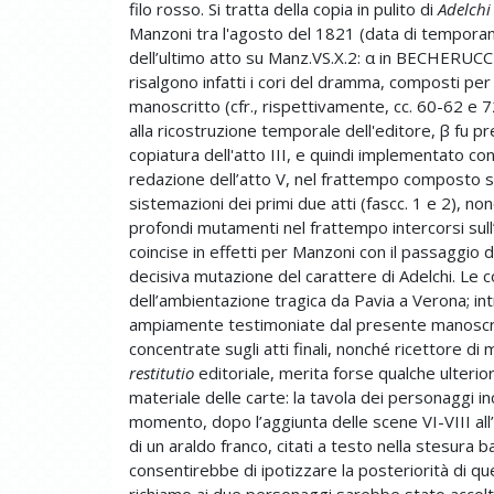
filo rosso. Si tratta della copia in pulito di
Adelchi
Manzoni tra l'agosto del 1821 (data di temporan
dell’ultimo atto su Manz.VS.X.2: α in BECHERUCCI
risalgono infatti i cori del dramma, composti per u
manoscritto (cfr., rispettivamente, cc. 60-62 e
alla ricostruzione temporale dell'editore, β fu p
copiatura dell'atto III, e quindi implementato con
redazione dell’atto V, nel frattempo composto su
sistemazioni dei primi due atti (fascc. 1 e 2), non
profondi mutamenti nel frattempo intercorsi sull’
coincise in effetti per Manzoni con il passaggio 
decisiva mutazione del carattere di Adelchi. Le 
dell’ambientazione tragica da Pavia a Verona; in
ampiamente testimoniate dal presente manoscritt
concentrate sugli atti finali, nonché ricettore di
restitutio
editoriale, merita forse qualche ulteri
materiale delle carte: la tavola dei personaggi in
momento, dopo l’aggiunta delle scene VI-VIII all’a
di un araldo franco, citati a testo nella stesura b
consentirebbe di ipotizzare la posteriorità di ques
richiamo ai due personaggi sarebbe stato accolto