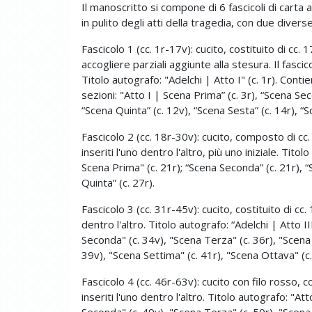
Il manoscritto si compone di 6 fascicoli di carta 
in pulito degli atti della tragedia, con due diverse
Fascicolo 1 (cc. 1r-17v): cucito, costituito di cc.
accogliere parziali aggiunte alla stesura. Il fasci
Titolo autografo: "Adelchi | Atto I" (c. 1r). Cont
sezioni: "Atto I | Scena Prima” (c. 3r), “Scena Sec
“Scena Quinta” (c. 12v), “Scena Sesta” (c. 14r), “S
Fascicolo 2 (cc. 18r-30v): cucito, composto di cc. 
inseriti l'uno dentro l'altro, più uno iniziale. Tito
Scena Prima" (c. 21r); “Scena Seconda” (c. 21r), “
Quinta” (c. 27r).
Fascicolo 3 (cc. 31r-45v): cucito, costituito di cc.
dentro l'altro. Titolo autografo: “Adelchi | Atto II
Seconda" (c. 34v), "Scena Terza" (c. 36r), "Scena 
39v), "Scena Settima" (c. 41r), "Scena Ottava" (c.
Fascicolo 4 (cc. 46r-63v): cucito con filo rosso, c
inseriti l'uno dentro l'altro. Titolo autografo: "At
Seconda" (c. 49v), "Scena Terza" (c. 50r), "Scena 