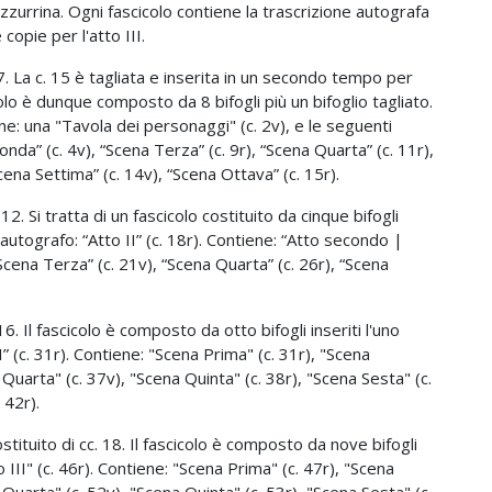
azzurrina. Ogni fascicolo contiene la trascrizione autografa
 copie per l'atto III.
 17. La c. 15 è tagliata e inserita in un secondo tempo per
colo è dunque composto da 8 bifogli più un bifoglio tagliato.
iene: una "Tavola dei personaggi" (c. 2v), e le seguenti
onda” (c. 4v), “Scena Terza” (c. 9r), “Scena Quarta” (c. 11r),
cena Settima” (c. 14v), “Scena Ottava” (c. 15r).
12. Si tratta di un fascicolo costituito da cinque bifogli
lo autografo: “Atto II” (c. 18r). Contiene: “Atto secondo |
Scena Terza” (c. 21v), “Scena Quarta” (c. 26r), “Scena
 16. Il fascicolo è composto da otto bifogli inseriti l'uno
I” (c. 31r). Contiene: "Scena Prima" (c. 31r), "Scena
Quarta" (c. 37v), "Scena Quinta" (c. 38r), "Scena Sesta" (c.
 42r).
ostituito di cc. 18. Il fascicolo è composto da nove bifogli
to III" (c. 46r). Contiene: "Scena Prima" (c. 47r), "Scena
Quarta" (c. 52v), "Scena Quinta" (c. 53r), "Scena Sesta" (c.