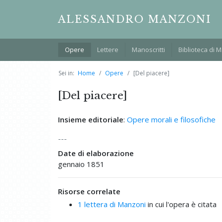
ALESSANDRO MANZONI
Opere
Lettere
Manoscritti
Biblioteca di 
Sei in:
Home
Opere
[Del piacere]
[Del piacere]
Insieme editoriale
:
Opere morali e filosofiche
---
Date di elaborazione
gennaio 1851
Risorse correlate
1 lettera di Manzoni
in cui l'opera è citata