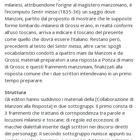
milanesi, attribuendone l'origne al magistero manzoniano, è
l'incompiuto
Sentir messa
(1835-36): un saggio dove
Manzoni, partito dal proposito di mostrare che le supposte
forme lombardo-milanesi di Grossi erano, in realtà conformi
all'uso toscano, arriva a indicare il toscano del presente
come quello che dovrà essere l'italiano. Restano però,
precedenti al testo del
Sentir messa
, altre carte: spogli
vocabolaristici condotti a quattro mani da Manzoni e da
Grossi; materiali preparatori a una risposta a Ponza di mano
di Grossi; e questi frammenti manzoniani, finalizzati alla
risposta comune che i due scrittori intendevano in un primo
tempo preparare.
Struttura
Gli editori hanno suddiviso i materiali della [Collaborazione di
Manzoni alla Risposta] in due sottogruppi. Il primo consta di
3 frammenti che trattano di corrispondenza tra parole e
locuzioni milanesi e toscane; di regole ed eccezioni; di
macchie dialettali inserite dagli scrittori nei discorsi diretti
dei personaggi. Il secondo sottogruppo riunisce appunti su