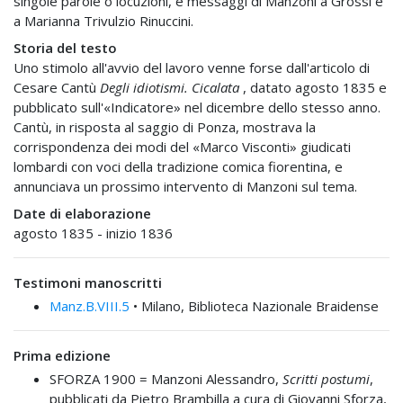
singole parole o locuzioni, e messaggi di Manzoni a Grossi e
a Marianna Trivulzio Rinuccini.
Storia del testo
Uno stimolo all'avvio del lavoro venne forse dall'articolo di
Cesare Cantù
Degli idiotismi. Cicalata
, datato agosto 1835 e
pubblicato sull'«Indicatore» nel dicembre dello stesso anno.
Cantù, in risposta al saggio di Ponza, mostrava la
corrispondenza dei modi del «Marco Visconti» giudicati
lombardi con voci della tradizione comica fiorentina, e
annunciava un prossimo intervento di Manzoni sul tema.
Date di elaborazione
agosto 1835 - inizio 1836
Testimoni manoscritti
Manz.B.VIII.5
• Milano, Biblioteca Nazionale Braidense
Prima edizione
SFORZA 1900 =
Manzoni Alessandro,
Scritti postumi
,
pubblicati da Pietro Brambilla a cura di Giovanni Sforza,