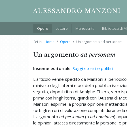
ALESSANDRO MANZONI
Opere
Lettere
Manoscritti
Biblioteca di 
Sei in:
Home
Opere
Un argomento ad personam
Un argomento
ad personam
Insieme editoriale
:
Saggi storici e politici
L'articolo venne spedito da Manzoni al periodic
ministro degli interni e poi della pubblica istruzi
seguito, dopo il ritiro di Adolphe Thiers, vero isp
prima con l'Inghilterra, quindi con l'Austria di Me
Manzoni esprime la propria opinione mettendola i
tutti gli errori di valutazione compiuti durante la s
L'argomento
ad personam
(o
ad hominem
) appa
le opinioni attacca direttamente la persona, e p