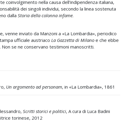
te coinvolgimento nella causa dell'indipendenza italiana,
nsabilità dei singoli individui, secondo la linea sostenuta
eno dalla
Storia della colonna infame
.
nale, venne inviato da Manzoni a «La Lombardia», periodico
stampa ufficiale austriaco
La Gazzetta di Milano
e che ebbe
lio. Non se ne conservano testimoni manoscritti.
ro,
Un argomento ad personam
, in «La Lombardia», 1861
lessandro,
Scritti storici e politici
, A cura di Luca Badini
itrice torinese, 2012