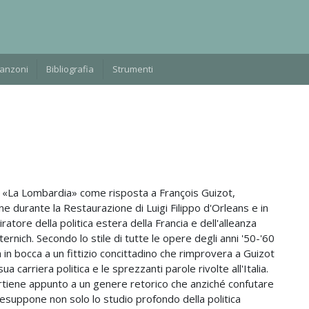
Manzoni
Bibliografia
Strumenti
o «La Lombardia» come risposta a François Guizot,
one durante la Restaurazione di Luigi Filippo d'Orleans e in
iratore della politica estera della Francia e dell'alleanza
tternich. Secondo lo stile di tutte le opere degli anni '50-'60
n bocca a un fittizio concittadino che rimprovera a Guizot
ua carriera politica e le sprezzanti parole rivolte all'Italia.
rtiene appunto a un genere retorico che anziché confutare
resuppone non solo lo studio profondo della politica