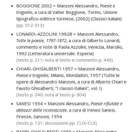
BOGGIONE 2002 =
Manzoni Alessandro,
Poesie e
tragedie
, a cura di Valter Boggione, Torino, Unione
tipografico-editrice torinese, [2002] (Classici italiani)
(pp. 512-513)
LONARDI-AZZOLINI 1992B =
Manzoni Alessandro,
Tutte le poesie, 1797-1872
, a cura di Gilberto Lonardi,
commento e note di Paola Azzolini, Venezia, Marsilio,
1992 (Letteratura universale. Esperia)
(testo p. 211; nota al testo e commento p. 440)
CHIARI-GHISALBERTI 1957 =
Manzoni Alessandro,
Poesie e tragedie
, Milano, Mondadori, 1957 (Tutte le
opere di Alessandro Manzoni, a cura di Alberto Chiari e
Fausto Ghisalberti, “I classici italiani", vol. I)
(testo p. 240; nota al testo p. 904)
SANESI 1954 =
Manzoni Alessandro,
Poesie rifiutate e
abbozzi delle riconosciute
, a cura di Ireneo Sanesi,
Firenze, Sansoni, 1954
(testo p. 121; discussione pp. CLIX-CLX)
BARBI-GHISALBERTI 1950 =
Manzoni Alessandro,