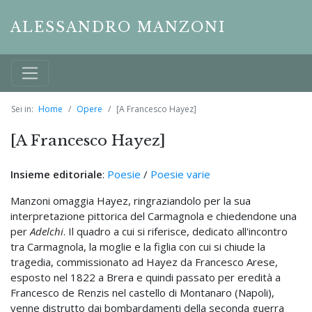
ALESSANDRO MANZONI
Sei in:
Home
Opere
[A Francesco Hayez]
[A Francesco Hayez]
Insieme editoriale
:
Poesie
/
Poesie varie
Manzoni omaggia Hayez, ringraziandolo per la sua
interpretazione pittorica del Carmagnola e chiedendone una
per
Adelchi
. Il quadro a cui si riferisce, dedicato all'incontro
tra Carmagnola, la moglie e la figlia con cui si chiude la
tragedia, commissionato ad Hayez da Francesco Arese,
esposto nel 1822 a Brera e quindi passato per eredità a
Francesco de Renzis nel castello di Montanaro (Napoli),
venne distrutto dai bombardamenti della seconda guerra