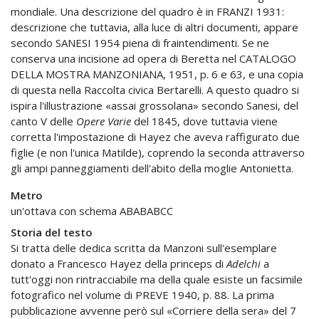
mondiale. Una descrizione del quadro è in FRANZI 1931:
descrizione che tuttavia, alla luce di altri documenti, appare
secondo SANESI 1954 piena di fraintendimenti. Se ne
conserva una incisione ad opera di Beretta nel CATALOGO
DELLA MOSTRA MANZONIANA, 1951, p. 6 e 63, e una copia
di questa nella Raccolta civica Bertarelli. A questo quadro si
ispira l'illustrazione «assai grossolana» secondo Sanesi, del
canto V delle
Opere Varie
del 1845, dove tuttavia viene
corretta l'impostazione di Hayez che aveva raffigurato due
figlie (e non l'unica Matilde), coprendo la seconda attraverso
gli ampi panneggiamenti dell'abito della moglie Antonietta.
Metro
un'ottava con schema ABABABCC
Storia del testo
Si tratta delle dedica scritta da Manzoni sull'esemplare
donato a Francesco Hayez della princeps di
Adelchi
a
tutt'oggi non rintracciabile ma della quale esiste un facsimile
fotografico nel volume di PREVE 1940, p. 88. La prima
pubblicazione avvenne però sul «Corriere della sera» del 7