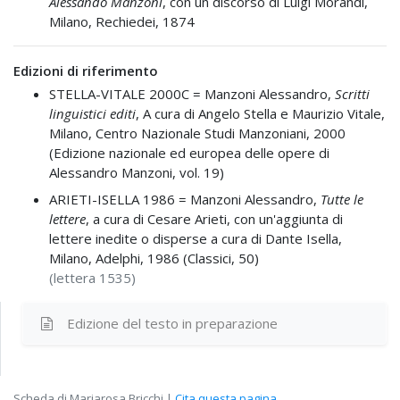
Alessando Manzoni
, con un discorso di Luigi Morandi,
Milano, Rechiedei, 1874
Edizioni di riferimento
STELLA-VITALE 2000C =
Manzoni Alessandro,
Scritti
linguistici editi
, A cura di Angelo Stella e Maurizio Vitale,
Milano, Centro Nazionale Studi Manzoniani, 2000
(Edizione nazionale ed europea delle opere di
Alessandro Manzoni, vol. 19)
ARIETI-ISELLA 1986 =
Manzoni Alessandro,
Tutte le
lettere
, a cura di Cesare Arieti, con un'aggiunta di
lettere inedite o disperse a cura di Dante Isella,
Milano, Adelphi, 1986 (Classici, 50)
(lettera 1535)
Edizione del testo
in preparazione
Scheda di Mariarosa Bricchi |
Cita questa pagina