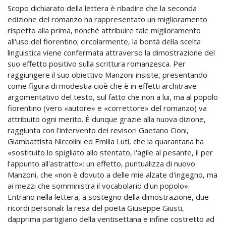
Scopo dichiarato della lettera è ribadire che la seconda
edizione del romanzo ha rappresentato un miglioramento
rispetto alla prima, nonché attribuire tale miglioramento
all'uso del fiorentino; circolarmente, la bontà della scelta
linguistica viene confermata attraverso la dimostrazione del
suo effetto positivo sulla scrittura romanzesca. Per
raggiungere il suo obiettivo Manzoni insiste, presentando
come figura di modestia cioè che è in effetti architrave
argomentativo del testo, sul fatto che non a lui, ma al popolo
fiorentino (vero «autore» e «correttore» del romanzo) va
attribuito ogni merito. È dunque grazie alla nuova dizione,
raggiunta con l'intervento dei revisori Gaetano Cioni,
Giambattista Niccolini ed Emilia Luti, che la quarantana ha
«sostituito lo spigliato allo stentato, l'agile al pesante, il per
l'appunto all'astratto»: un effetto, puntualizza di nuovo
Manzoni, che «non è dovuto a delle mie alzate d'ingegno, ma
ai mezzi che somministra il vocabolario d'un popolo».
Entrano nella lettera, a sostegno della dimostrazione, due
ricordi personali: la resa del poeta Giuseppe Giusti,
dapprima partigiano della ventisettana e infine costretto ad