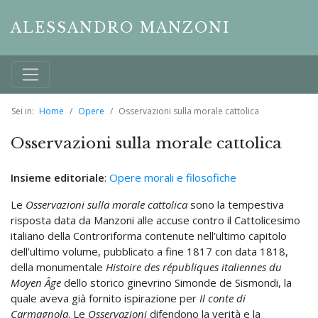
ALESSANDRO MANZONI
Sei in:
Home
Opere
Osservazioni sulla morale cattolica
Osservazioni sulla morale cattolica
Insieme editoriale
:
Opere morali e filosofiche
Le
Osservazioni sulla morale cattolica
sono la tempestiva
risposta data da Manzoni alle accuse contro il Cattolicesimo
italiano della Controriforma contenute nell’ultimo capitolo
dell’ultimo volume, pubblicato a fine 1817 con data 1818,
della monumentale
Histoire des républiques italiennes du
Moyen Âge
dello storico ginevrino Simonde de Sismondi, la
quale aveva già fornito ispirazione per
Il conte di
Carmagnola
. Le
Osservazioni
difendono la verità e la