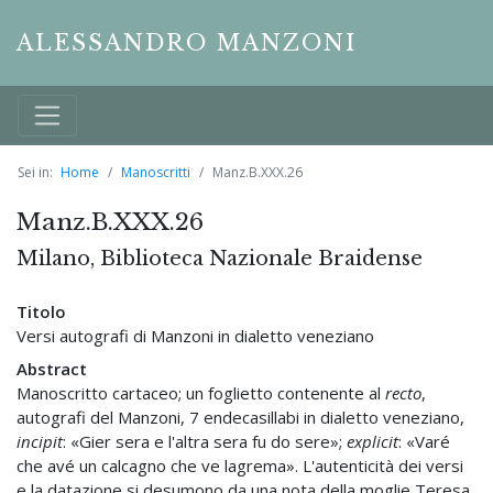
ALESSANDRO MANZONI
Sei in:
Home
Manoscritti
Manz.B.XXX.26
Manz.B.XXX.26
Milano, Biblioteca Nazionale Braidense
Titolo
Versi autografi di Manzoni in dialetto veneziano
Abstract
Manoscritto cartaceo; un foglietto contenente al
recto
,
autografi del Manzoni, 7 endecasillabi in dialetto veneziano,
incipit
: «Gier sera e l'altra sera fu do sere»;
explicit
: «Varé
che avé un calcagno che ve lagrema». L'autenticità dei versi
e la datazione si desumono da una nota della moglie Teresa,