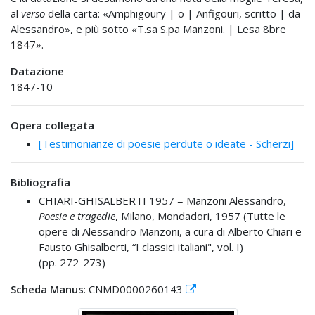
al
verso
della carta: «Amphigoury | o | Anfigouri, scritto | da
Alessandro», e più sotto «T.sa S.pa Manzoni. | Lesa 8bre
1847».
Datazione
1847-10
Opera collegata
[Testimonianze di poesie perdute o ideate - Scherzi]
Bibliografia
CHIARI-GHISALBERTI 1957 =
Manzoni Alessandro,
Poesie e tragedie
, Milano, Mondadori, 1957 (Tutte le
opere di Alessandro Manzoni, a cura di Alberto Chiari e
Fausto Ghisalberti, “I classici italiani", vol. I)
(pp. 272-273)
Scheda Manus
: CNMD0000260143