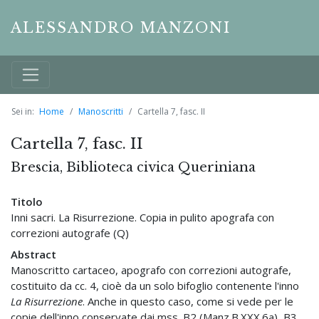
ALESSANDRO MANZONI
Sei in:
Home
Manoscritti
Cartella 7, fasc. II
Cartella 7, fasc. II
Brescia, Biblioteca civica Queriniana
Titolo
Inni sacri. La Risurrezione. Copia in pulito apografa con
correzioni autografe (Q)
Abstract
Manoscritto cartaceo, apografo con correzioni autografe,
costituito da cc. 4, cioè da un solo bifoglio contenente l'inno
La Risurrezione
. Anche in questo caso, come si vede per le
copie dell'inno conservate dai mss. B2 (Manz.B.XXX.6a), B3