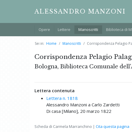
ALESSANDRO MANZONI
Opere
Lettere
Manoscritti
Biblioteca di 
Sei in:
Home
Manoscritti
Corrispondenza Pelagio Pala
Corrispondenza Pelagio Palagi, 
Bologna, Biblioteca Comunale dell
Lettera contenuta
Lettera n. 1818
Alessandro Manzoni a Carlo Zardetti
Di casa [Milano], 20 marzo 1822
Scheda di Carmela Marranchino |
Cita questa pagina