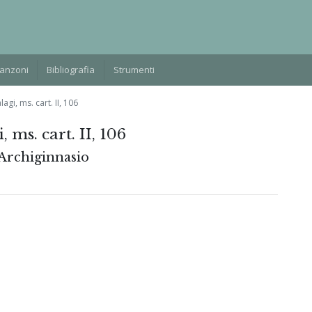
Manzoni
Bibliografia
Strumenti
gi, ms. cart. II, 106
ms. cart. II, 106
'Archiginnasio