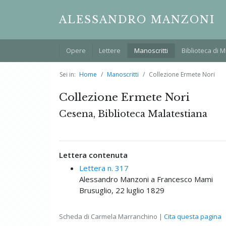
ALESSANDRO MANZONI
Opere
Lettere
Manoscritti
Biblioteca di 
Sei in:
Home
Manoscritti
Collezione Ermete Nori
Collezione Ermete Nori
Cesena, Biblioteca Malatestiana
Lettera contenuta
Lettera n. 317
Alessandro Manzoni a Francesco Mami
Brusuglio, 22 luglio 1829
Scheda di Carmela Marranchino |
Cita questa pagina