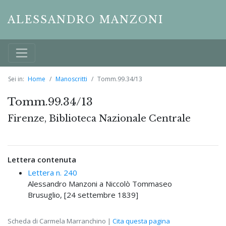
ALESSANDRO MANZONI
Sei in:
Home
Manoscritti
Tomm.99.34/13
Tomm.99.34/13
Firenze, Biblioteca Nazionale Centrale
Lettera contenuta
Lettera n. 240
Alessandro Manzoni a Niccolò Tommaseo
Brusuglio, [24 settembre 1839]
Scheda di Carmela Marranchino |
Cita questa pagina