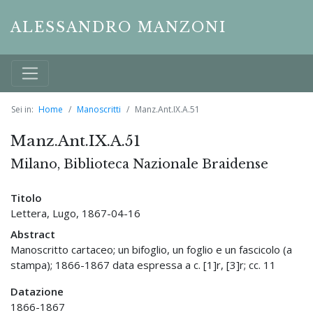
ALESSANDRO MANZONI
Sei in:
Home
Manoscritti
Manz.Ant.IX.A.51
Manz.Ant.IX.A.51
Milano, Biblioteca Nazionale Braidense
Titolo
Lettera, Lugo, 1867-04-16
Abstract
Manoscritto cartaceo; un bifoglio, un foglio e un fascicolo (a
stampa); 1866-1867 data espressa a c. [1]r, [3]r; cc. 11
Datazione
1866-1867