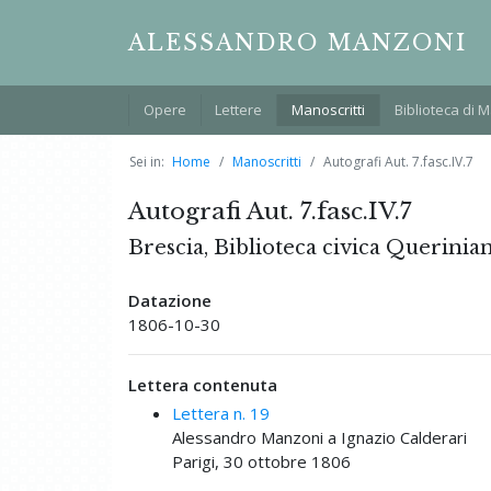
ALESSANDRO MANZONI
Opere
Lettere
Manoscritti
Biblioteca di 
Sei in:
Home
Manoscritti
Autografi Aut. 7.fasc.IV.7
Autografi Aut. 7.fasc.IV.7
Brescia, Biblioteca civica Querinia
Datazione
1806-10-30
Lettera contenuta
Lettera n. 19
Alessandro Manzoni a Ignazio Calderari
Parigi, 30 ottobre 1806