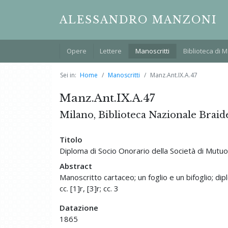
ALESSANDRO MANZONI
Opere
Lettere
Manoscritti
Biblioteca di 
Sei in:
Home
Manoscritti
Manz.Ant.IX.A.47
Manz.Ant.IX.A.47
Milano, Biblioteca Nazionale Braid
Titolo
Diploma di Socio Onorario della Società di Mutuo
Abstract
Manoscritto cartaceo; un foglio e un bifoglio; 
cc. [1]r, [3]r; cc. 3
Datazione
1865