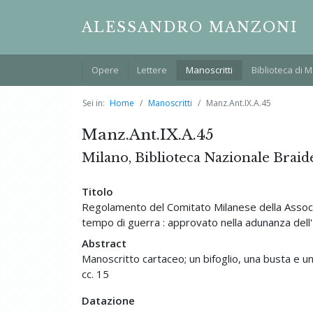
ALESSANDRO MANZONI
Opere
Lettere
Manoscritti
Biblioteca di 
Sei in:
Home
Manoscritti
Manz.Ant.IX.A.45
Manz.Ant.IX.A.45
Milano, Biblioteca Nazionale Braid
Titolo
Regolamento del Comitato Milanese della Associazi
tempo di guerra : approvato nella adunanza del
Abstract
Manoscritto cartaceo; un bifoglio, una busta e u
cc. 15
Datazione