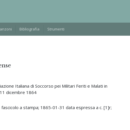
Manzoni
Bibliografia
Strumenti
ense
one Italiana di Soccorso pei Militari Feriti e Malati in
l'11 dicembre 1864
n fascicolo a stampa; 1865-01-31 data espressa a c. [1]r;