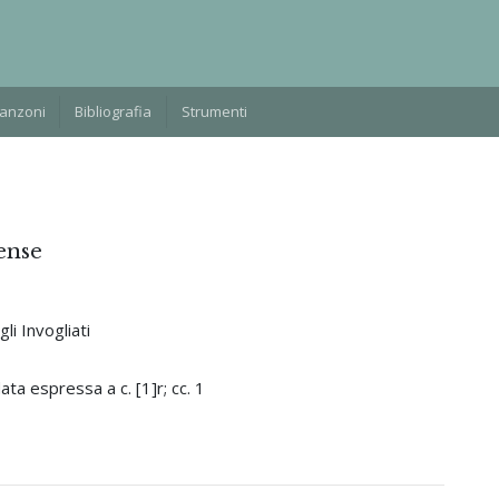
Manzoni
Bibliografia
Strumenti
ense
i Invogliati
a espressa a c. [1]r; cc. 1