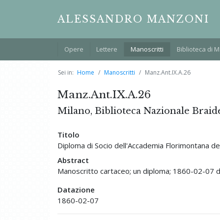
ALESSANDRO MANZONI
Opere
Lettere
Manoscritti
Biblioteca di 
Sei in:
Home
Manoscritti
Manz.Ant.IX.A.26
Manz.Ant.IX.A.26
Milano, Biblioteca Nazionale Braid
Titolo
Diploma di Socio dell'Accademia Florimontana degl
Abstract
Manoscritto cartaceo; un diploma; 1860-02-07 dat
Datazione
1860-02-07