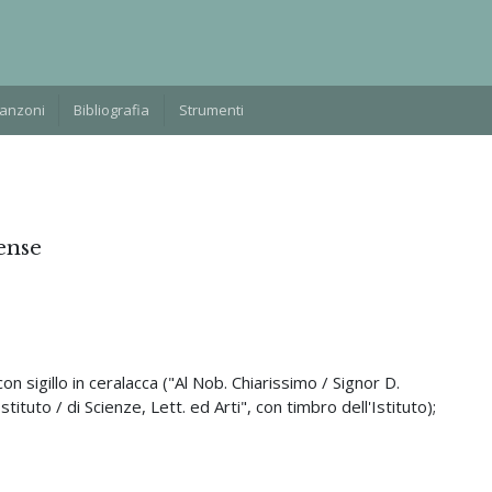
Manzoni
Bibliografia
Strumenti
ense
on sigillo in ceralacca ("Al Nob. Chiarissimo / Signor D.
ituto / di Scienze, Lett. ed Arti", con timbro dell'Istituto);