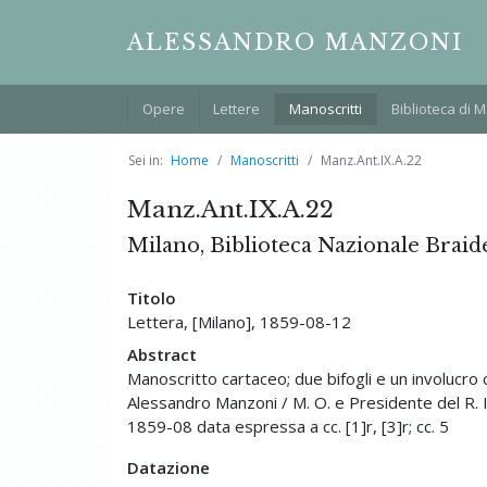
ALESSANDRO MANZONI
Opere
Lettere
Manoscritti
Biblioteca di 
Sei in:
Home
Manoscritti
Manz.Ant.IX.A.22
Manz.Ant.IX.A.22
Milano, Biblioteca Nazionale Braid
Titolo
Lettera, [Milano], 1859-08-12
Abstract
Manoscritto cartaceo; due bifogli e un involucro c
Alessandro Manzoni / M. O. e Presidente del R. Ist
1859-08 data espressa a cc. [1]r, [3]r; cc. 5
Datazione